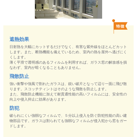
遮熱効果
日射熱を大幅にカットするだけでなく、有害な紫外線をほとんどカット
します。また、断熱機能も備えているため、室内の熱を屋外へ逃げにく
くします。
薄く平滑で透明感のあるフィルムを利用すれば、ガラス窓の解放感を損
なわず、室内が暗くなることもありません。
飛散防止
強い衝撃や強風で割れたガラスは、鋭い破片となって辺り一面に飛び散
ります。スコッチティントはそのような飛散を防止します。
また、飛散防止機能に加えて耐貫通性能の高いフィルムには、安全性の
向上や侵入抑止に効果があります。
防犯
破られにくい強靱なフィルムで、５分以上侵入を防ぐ防犯性能の高い建
物部品です。ガラスは割られても強靱なフィルムが侵入犯から窓をガー
ドします。