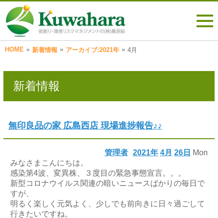
HOME
»
»
»
新着情報
アーカイブ:2021年
4月
新着情報
無印良品の家 広島西店 現場進捗報告♪♪
管理者
2021年
4月
26日
Mon
みなさまこんにちは。
感染第4波、変異株、３度目の緊急事態宣言。。。
新型コロナウイルス関連の暗いニュースばかりの毎日で
すが、
明るく楽しく元気よく、少しでも前向きに日々過ごして
行きたいですね。