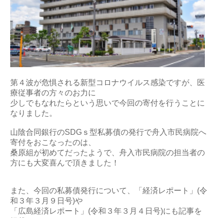
第４波が危惧される新型コロナウイルス感染ですが、医
療従事者の方々のお力に
少しでもなれたらという思いで今回の寄付を行うことに
なりました。
山陰合同銀行のSDGｓ型私募債の発行で舟入市民病院へ
寄付をおこなったのは、
桑原組が初めてだったようで、舟入市民病院の担当者の
方にも大変喜んで頂きました！
また、今回の私募債発行について、「経済レポート」(令
和３年３月９日号)や
「広島経済レポート」(令和３年３月４日号)にも記事を