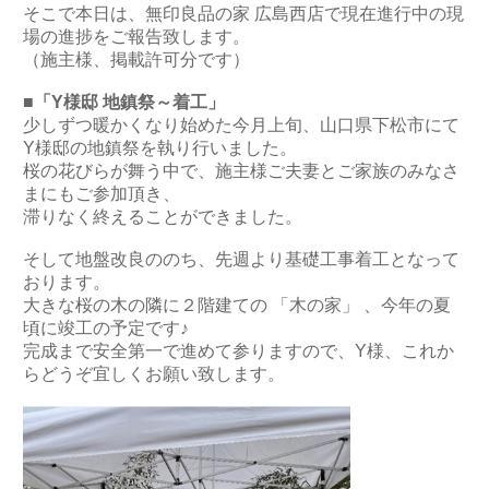
そこで本日は、無印良品の家 広島西店で現在進行中の現
場の進捗をご報告致します。
（施主様、掲載許可分です）
■「Y様邸 地鎮祭～着工」
少しずつ暖かくなり始めた今月上旬、山口県下松市にて
Y様邸の地鎮祭を執り行いました。
桜の花びらが舞う中で、施主様ご夫妻とご家族のみなさ
まにもご参加頂き、
滞りなく終えることができました。
そして地盤改良ののち、先週より基礎工事着工となって
おります。
大きな桜の木の隣に２階建ての 「木の家」 、今年の夏
頃に竣工の予定です♪
完成まで安全第一で進めて参りますので、Y様、これか
らどうぞ宜しくお願い致します。