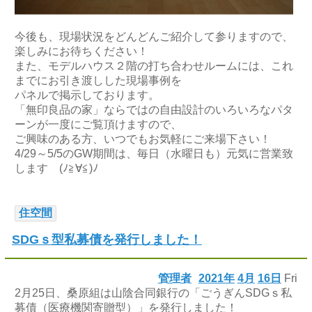
今後も、現場状況をどんどんご紹介して参りますので、
楽しみにお待ちください！
また、モデルハウス２階の打ち合わせルームには、これ
までにお引き渡しした現場事例を
パネルで掲示しております。
「無印良品の家」ならではの自由設計のいろいろなパタ
ーンが一度にご覧頂けますので、
ご興味のある方、いつでもお気軽にご来場下さい！
4/29～5/5のGW期間は、毎日（水曜日も）元気に営業致
します (ﾉ≧∀≦)ﾉ
住空間
SDGｓ型私募債を発行しました！
管理者
2021年
4月
16日
Fri
2月25日、桑原組は山陰合同銀行の「ごうぎんSDGｓ私
募債（医療機関寄贈型）」を発行しました！