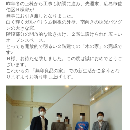
昨年冬の上棟から工事も順調に進み、先週末、広島市佐
伯区Ｈ様邸が
無事にお引き渡しとなりました。
白く輝くガルバリウム鋼板の外壁、南向きの採光バツグ
ンの大きな窓、
階段部分の開放的な吹き抜け、２階に設けられた広～い
オープンスペース。
とっても開放的で明るい２階建ての「木の家」の完成で
す♪
Ｈ様、お待たせ致しました。この度は誠におめでとうご
ざいます。
これからの 「無印良品の家」 での新生活がご多幸とな
りますようお祈り申し上げます。