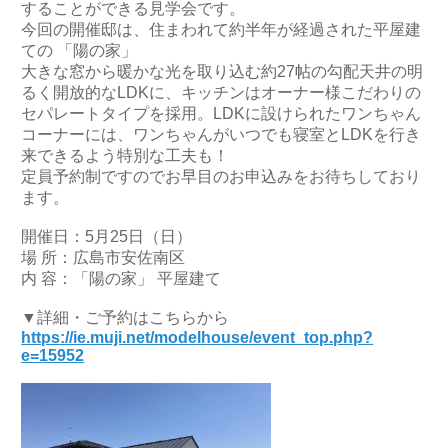
することができる見学会です。
今回の開催邸は、住まわれて約半年が経過された平屋建
ての 「陽の家」
大きな窓から暖かな光を取り込む約27帖の勾配天井の明
るく開放的なLDKに、キッチンはオーナー様こだわりの
セパレートタイプを採用。LDKに設けられたワンちゃん
コーナーには、ワンちゃんがいつでも寝室とLDKを行き
来できるよう特別な工夫も！
定員予約制ですのでお早目のお申込みをお待ちしており
ます。
開催日：5月25日（日）
場 所：広島市安佐南区
内 容：「陽の家」 平屋建て
▼詳細・ご予約はこちらから
https://ie.muji.net/modelhouse/event_top.php?
e=15952