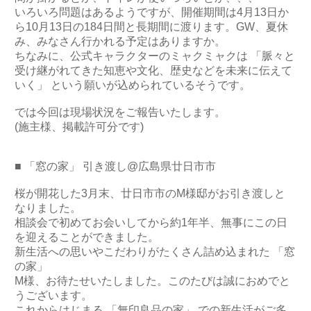
いろいろ問題はあるようですが、開催期間は4月13日か
ら10月13日の184日間と長期間に渡ります。GW、夏休
み、みなさん行かれる予定はありますか。
ちなみに、公式キャラクターのミャクミャクは 「脈々と
受け継がれてきた知恵や文化、歴史などを未来に伝えて
いく」 という願いが込められているそうです。
では今回は現場状況をご報告いたします。
(施主様、掲載許可分です)
■ 「窓の家」 引き渡し@広島県廿日市市
桜が開花した3月末、廿日市市のM様邸がお引き渡しと
なりました。
相談会で初めてお会いしてから約1年半、無事にこの日
を迎えることができました。
新生活への思いやこだわりがたくさん詰め込まれた 「窓
の家」
M様、お待たせいたしました。このたびは誠におめでと
うございます。
これからはじまる 「無印良品の家」 での新生活がご多