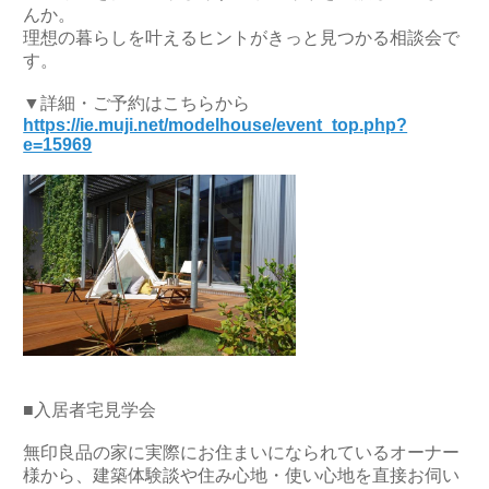
んか。
理想の暮らしを叶えるヒントがきっと見つかる相談会で
す。
▼詳細・ご予約はこちらから
https://ie.muji.net/modelhouse/event_top.php?
e=15969
■入居者宅見学会
無印良品の家に実際にお住まいになられているオーナー
様から、建築体験談や住み心地・使い心地を直接お伺い