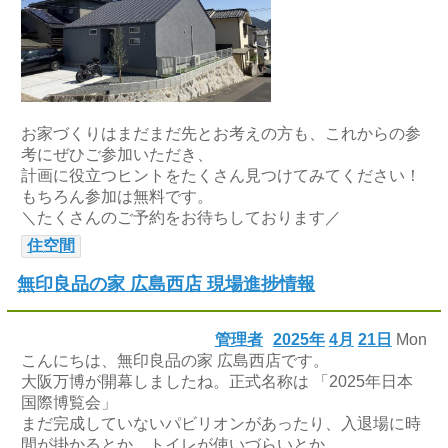
お家づくりはまだまだ先とお考えの方も、これからの参
考にぜひご参加いただき、
計画に役立つヒントをたくさん見つけてみてください！
もちろん参加は無料です。
＼たくさんのご予約をお待ちしております／
住空間
無印良品の家 広島西店 現場進捗情報
管理者
2025年
4月
21日
Mon
こんにちは、無印良品の家 広島西店です。
大阪万博が開幕しましたね。正式名称は 「2025年日本
国際博覧会」
まだ完成していないパビリオンがあったり、入退場に時
間が掛かるとか、トイレが使いづらいとか、、、