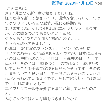
管理者
2023年
4月
10日
Mon
こんにちは。
さぁ4月になり新年度が始まりましたね。
様々な事が新しく始まったり、環境が変わったり、ワク
ワクソワソワいろんな感情が混じる時期でも
ありますよね。そして4月1日はエイプリルフールです
が、この嘘をついても良いという風習、
そもそも “いつどこで誰が“ 始めたの？。。。
もちろん調べてみましたよ！
起源は 「14世紀のフランス」、「インドの修行僧」、
「ノアの箱舟」 など諸説あるようですが、日本に広まっ
たのは江戸時代のこと。当時は 「不義理の日」 として
伝わり、その頃は 「嘘をつく」 のではなく、義理を欠
いていたことを手紙で詫びる日だったそうです。その後
、嘘をついても良い日として一般に広まったのは大正時
代だと言われているようです。そして昭和初期には新聞
で 「四月馬鹿」 として
エイプリルフールを紹介するほど定着していたとのこ
と。
みなさん今年はどんな嘘をつきましたか？