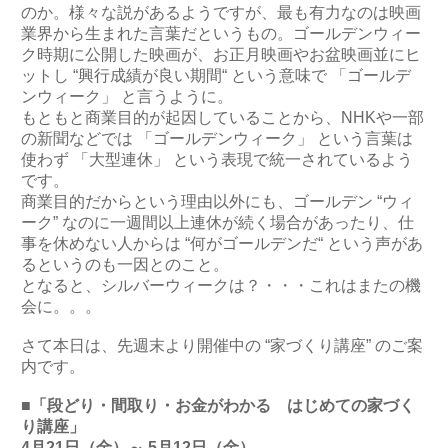
のか。様々な説があるようですが、最も有力なのは映画
業界から生まれた言葉だというもの。ゴールデンウィー
ク時期に公開した映画が、お正月映画やお盆映画並にヒ
ットし “興行成績が良い期間“ という意味で 「ゴールデ
ンウィーク」 と言うように。
もともと商業目的が起因していることから、NHKや一部
の新聞などでは 「ゴールデンウィーク」 という言葉は
使わず 「大型連休」 という表現で統一されているよう
です。
商業目的だからという理由以外にも、ゴールデン “ウィ
ーク” なのに一週間以上連休が続く場合があったり、仕
事を休めない人からは “何がゴールデンだ“ という声があ
るというのも一因とのこと。
となると、シルバーウィークは？・・・これはまたの機
会に。。。
さて本日は、先週末より開催中の “家づくり講座” のご案
内です。
■「段どり・間取り・お金がわかる はじめての家づく
り講座」
4月21日（金）～ 5月12日（金）