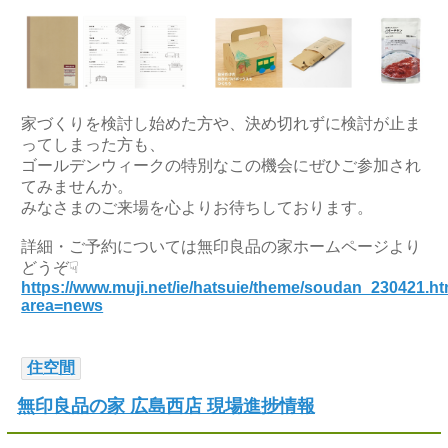
家づくりを検討し始めた方や、決め切れずに検討が止ま
ってしまった方も、
ゴールデンウィークの特別なこの機会にぜひご参加され
てみませんか。
みなさまのご来場を心よりお待ちしております。
詳細・ご予約については無印良品の家ホームページより
どうぞ☟
https://www.muji.net/ie/hatsuie/theme/soudan_230421.h
area=news
住空間
無印良品の家 広島西店 現場進捗情報