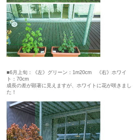
■6月上旬：《左》グリーン：1m20cm 《右》ホワイ
ト：70cm
成長の差が顕著に見えますが、ホワイトに花が咲きまし
た！