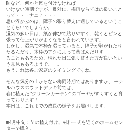
防など、何かと気を付けなければ
いけない時期ですが、反対に、梅雨ならではの良いこと
って・・・ナニ？・・・
思い浮かぶのは、障子の張り替えに適しているというこ
とくらいでしょうか。
湿気の多い日は、紙が伸びて貼りやすく、乾くとピンと
張って仕上がりがよくなると言われています。
しかし、湿気で木枠が湿っていると、障子が剥がれたり
たるんだり、木枠のアクによって黄ばんだりす
ることもあるため、晴れた日に張り替えた方が良いとい
う意見もあるようで。。。
もうこれは各ご家庭のタイミングですね。
そんな気分の上がらない梅雨時期ではありますが、 モデ
ルハウスのウッドデッキ前では、
春に植えた “グリーンカーテン” のゴーヤがすくすくと育
っております！
本日は、これまでの成長の様子をお届けします。
■4月中旬：苗の植え付け。材料一式を近くのホームセン
ターで購入。